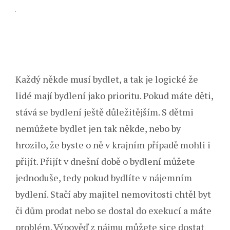
Každý někde musí bydlet, a tak je logické že
lidé mají bydlení jako prioritu. Pokud máte děti,
stává se bydlení ještě důležitějším. S dětmi
nemůžete bydlet jen tak někde, nebo by
hrozilo, že byste o ně v krajním případě mohli i
přijít. Přijít v dnešní době o bydlení můžete
jednoduše, tedy pokud bydlíte v nájemním
bydlení. Stačí aby majitel nemovitosti chtěl byt
či dům prodat nebo se dostal do exekucí a máte
problém. Výpověď z nájmu můžete sice dostat