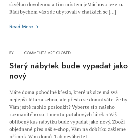
skvělou dovolenou a tím místem jeMáchovo jezero.
Rádi bychom vás zde ubytovali v chatkách se […]
Máte plán na prázdniny?
Read More
BY
COMMENTS ARE CLOSED
Starý nábytek bude vypadat jako
nový
Máte doma pohodlné křeslo, které už sice má svá
nejlepší léta za sebou, ale přesto se domníváte, že by
Vám ještě mohlo posloužit? Vyberte si z našeho
rozmanitého sortimentu potahových látek a Váš
oblíbený kus nábytku bude vypadat jako nový. Zboží
objednané přes náš e-shop, Vám na dobírku zašleme
přímo k Vám domů. Tak neváhejte […]