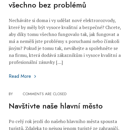
všechno bez problémů
Necháváte si doma i vy udělat nové elektrorozvody,
které by měly být vysoce kvalitní a bezpečné? Chcete,
aby díky tomu všechno fungovalo tak, jak fungovat a
má a neměli jste problémy s poruchami nebo čímkoli
jiným? Pokud je tomu tak, neváhejte a spolehněte se
na firmu, která dodává zákazníkům i vysoce kvalitní a
profesionální zásuvky […]
S moderními zásuvkami bude všechno bez problémů
Read More
BY
COMMENTS ARE CLOSED
Navštivte naše hlavní město
Po celý rok jezdí do našeho hlavního města spousta
turistů. Zdaleka to nejsou jenom turisté ze zahraničí.