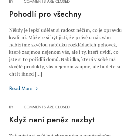
BY
COMMENTS ARE CLOSED
Pohodlí pro všechny
Někdy je lepší udělat si radost něčím, co je opravdu
kvalitní. Můžete si být jisti, že právě u nás vám
nabízíme skvělou nabídku rozkládacích pohovek,
které zaujmou nejenom vás, ale i ty, kteří uvidí, co
jste si to pořídili domů. Nabídka, která v sobě má
skvělé produkty, vás nejenom zaujme, ale budete si
chtít ihned […]
Pohodlí pro všechny
Read More
BY
COMMENTS ARE CLOSED
Když není peněz nazbyt
Zařizujete si svůj byt skromným a nenáročným