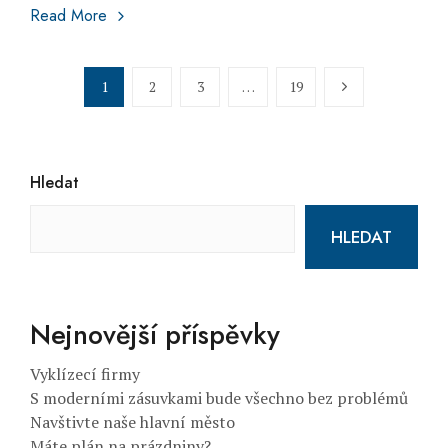
Spánek jako na mráčku
Read More
1
2
3
…
19
Page
Page
Page
Page
Next Page
Hledat
HLEDAT
Nejnovější příspěvky
Vyklízecí firmy
S moderními zásuvkami bude všechno bez problémů
Navštivte naše hlavní město
Máte plán na prázdniny?