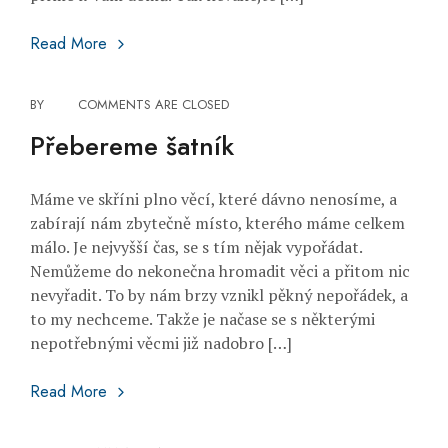
Starý nábytek bude vypadat jako nový
Read More
BY
COMMENTS ARE CLOSED
Přebereme šatník
Máme ve skříni plno věcí, které dávno nenosíme, a
zabírají nám zbytečně místo, kterého máme celkem
málo. Je nejvyšší čas, se s tím nějak vypořádat.
Nemůžeme do nekonečna hromadit věci a přitom nic
nevyřadit. To by nám brzy vznikl pěkný nepořádek, a
to my nechceme. Takže je načase se s některými
nepotřebnými věcmi již nadobro […]
Přebereme šatník
Read More