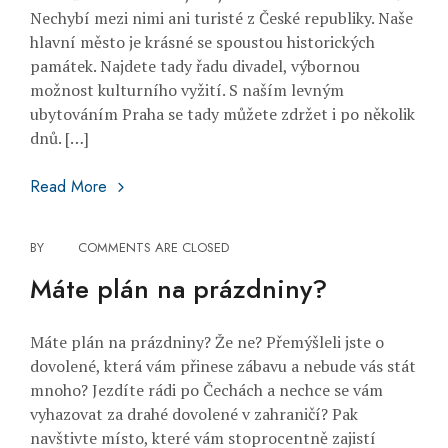
Nechybí mezi nimi ani turisté z České republiky. Naše
hlavní město je krásné se spoustou historických
památek. Najdete tady řadu divadel, výbornou
možnost kulturního vyžití. S naším levným
ubytováním Praha se tady můžete zdržet i po několik
dnů. […]
Navštivte naše hlavní město
Read More
BY
COMMENTS ARE CLOSED
Máte plán na prázdniny?
Máte plán na prázdniny? Že ne? Přemýšleli jste o
dovolené, která vám přinese zábavu a nebude vás stát
mnoho? Jezdíte rádi po Čechách a nechce se vám
vyhazovat za drahé dovolené v zahraničí? Pak
navštivte místo, které vám stoprocentně zajistí