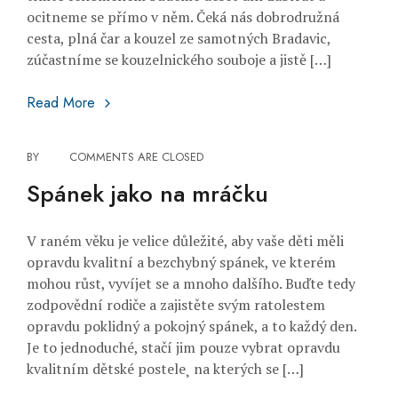
ocitneme se přímo v něm. Čeká nás dobrodružná
cesta, plná čar a kouzel ze samotných Bradavic,
zúčastníme se kouzelnického souboje a jistě […]
Harry Potter
Read More
BY
COMMENTS ARE CLOSED
Spánek jako na mráčku
V raném věku je velice důležité, aby vaše děti měli
opravdu kvalitní a bezchybný spánek, ve kterém
mohou růst, vyvíjet se a mnoho dalšího. Buďte tedy
zodpovědní rodiče a zajistěte svým ratolestem
opravdu poklidný a pokojný spánek, a to každý den.
Je to jednoduché, stačí jim pouze vybrat opravdu
kvalitním dětské postele¸ na kterých se […]