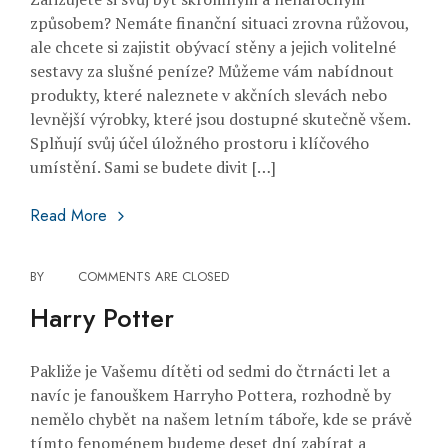
způsobem? Nemáte finanční situaci zrovna růžovou,
ale chcete si zajistit obývací stěny a jejich volitelné
sestavy za slušné peníze? Můžeme vám nabídnout
produkty, které naleznete v akčních slevách nebo
levnější výrobky, které jsou dostupné skutečně všem.
Splňují svůj účel úložného prostoru i klíčového
umístění. Sami se budete divit […]
Když není peněz nazbyt
Read More
BY
COMMENTS ARE CLOSED
Harry Potter
Pakliže je Vašemu dítěti od sedmi do čtrnácti let a
navíc je fanouškem Harryho Pottera, rozhodně by
nemělo chybět na našem letním táboře, kde se právě
tímto fenoménem budeme deset dní zabírat a