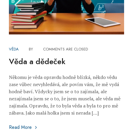
VĚDA
BY
COMMENTS ARE CLOSED
Věda a dědeček
Někomu je věda opravdu hodně blízká, někdo vědu
zase vůbec nevyhledává, ale povím vám, že mě vydá
hodně baví. Vždycky jsem se o to zajímala, ale
nezajímala jsem se o to, že jsem musela, ale věda mě
zajímala. Opravdu, že to byla věda a byla to pro mě
zábava. Jako malá holka jsem si nerada […]
Věda a dědeček
Read More