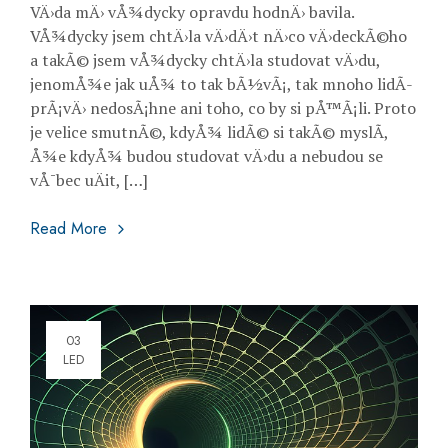
VÄ›da mÄ› vÅ¾dycky opravdu hodnÄ› bavila.
VÅ¾dycky jsem chtÄ›la vÄ›dÄ›t nÄ›co vÄ›deckÃ©ho
a takÃ© jsem vÅ¾dycky chtÄ›la studovat vÄ›du,
jenomÅ¾e jak uÅ¾ to tak bÃ½vÃ¡, tak mnoho lidÃ­
prÃ¡vÄ› nedosÃ¡hne ani toho, co by si pÅ™Ã¡li. Proto
je velice smutnÃ©, kdyÅ¾ lidÃ© si takÃ© myslÃ­,
Å¾e kdyÅ¾ budou studovat vÄ›du a nebudou se
vÅ¯bec uÄit, […]
Zaplacené známky
Read More
03
LED