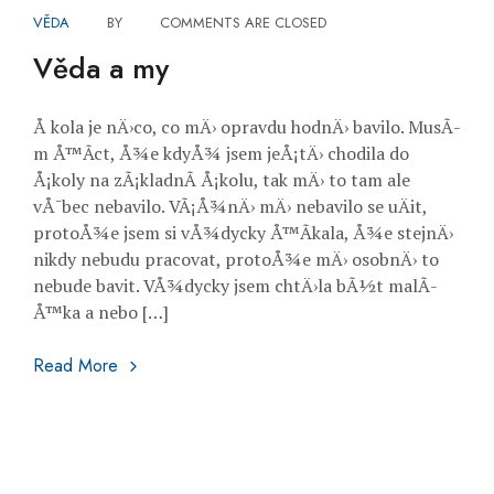
VĚDA
BY
COMMENTS ARE CLOSED
Věda a my
Å kola je nÄ›co, co mÄ› opravdu hodnÄ› bavilo. MusÃ­
m Å™Ã­ct, Å¾e kdyÅ¾ jsem jeÅ¡tÄ› chodila do
Å¡koly na zÃ¡kladnÃ­ Å¡kolu, tak mÄ› to tam ale
vÅ¯bec nebavilo. VÃ¡Å¾nÄ› mÄ› nebavilo se uÄit,
protoÅ¾e jsem si vÅ¾dycky Å™Ã­kala, Å¾e stejnÄ›
nikdy nebudu pracovat, protoÅ¾e mÄ› osobnÄ› to
nebude bavit. VÅ¾dycky jsem chtÄ›la bÃ½t malÃ­
Å™ka a nebo […]
Věda a my
Read More