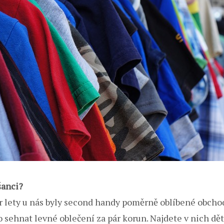
šanci?
ár lety u nás byly second handy poměrně oblíbené obcho
lo sehnat levné oblečení za pár korun. Najdete v nich d