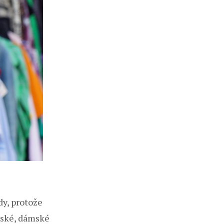
dy, protože
ětské, dámské