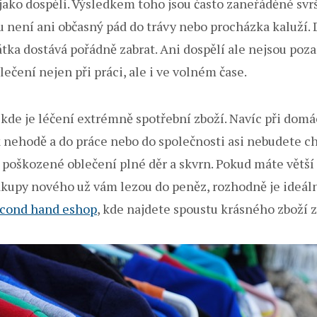
jako dospělí. Výsledkem toho jsou často zaneřáděné svršk
ou není ani občasný pád do trávy nebo procházka kaluží.
tka dostává pořádně zabrat. Ani dospělí ale nejsou pozad
lečení nejen při práci, ale i ve volném čase.
 kde je léčení extrémně spotřební zboží. Navíc při dom
k nehodě a do práce nebo do společnosti asi nebudete ch
 poškozené oblečení plné děr a skvrn. Pokud máte větší
ákupy nového už vám lezou do peněz, rozhodně je ideál
cond hand eshop
, kde najdete spoustu krásného zboží z