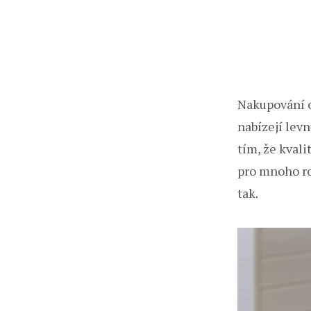
Nakupování o
nabízejí levn
tím, že kvali
pro mnoho ro
tak.