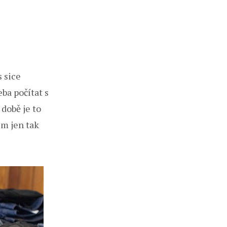
 sice
eba počítat s
 době je to
em jen tak