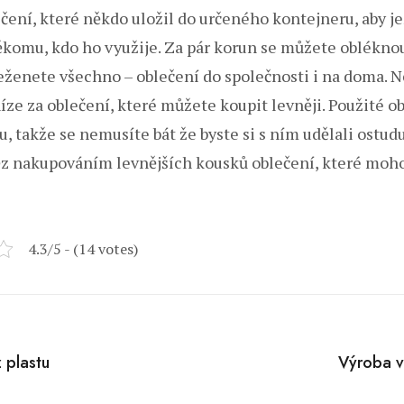
čení, které někdo uložil do určeného kontejneru, aby je
ěkomu, kdo ho využije. Za pár korun se můžete oblékno
eženete všechno – oblečení do společnosti i na doma. N
ze za oblečení, které můžete koupit levněji. Použité ob
, takže se nemusíte bát že byste si s ním udělali ostud
z nakupováním levnějších kousků oblečení, které moho
4.3/5 - (14 votes)
tion
z plastu
Výroba ve