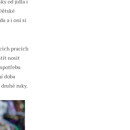
y od jídla i
 Dětské
u a i oni si
ácích pracích
tít nosit
 spotřebu
ní doba
 druhé ruky.