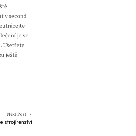
ště
ut v second
eutrácejte
lečení je ve
u. Ušetřete
u ještě
Next Post
 strojírenství