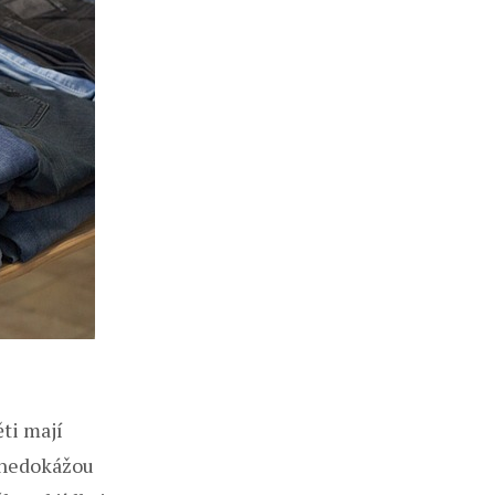
ěti mají
 nedokážou