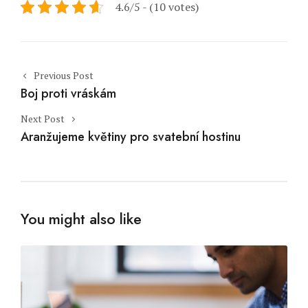
4.6/5 - (10 votes)
Post navigation
Previous Post
Boj proti vráskám
Next Post
Aranžujeme květiny pro svatební hostinu
You might also like