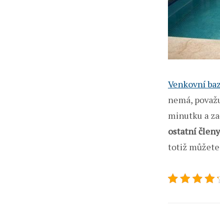
Venkovní ba
nemá, považu
minutku a zač
ostatní členy
totiž můžete 