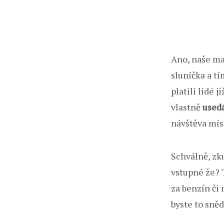
Ano, naše ma
sluníčka a tí
platili lidé 
vlastně
usedá
návštěva mís
Schválně, zku
vstupné že? T
za benzín či 
byste to snědl