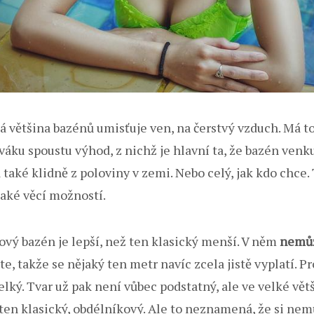
á většina bazénů umisťuje ven, na čerstvý vzduch. Má to
váku spoustu výhod, z nichž je hlavní ta, že bazén venk
 také klidně z poloviny v zemi. Nebo celý, jak kdo chce. 
také věcí možností.
kový bazén je lepší, než ten klasický menší. V něm
nemůž
te, takže se nějaký ten metr navíc zcela jistě vyplatí. Pr
elký. Tvar už pak není vůbec podstatný, ale ve velké vět
u ten klasický, obdélníkový. Ale to neznamená, že si ne