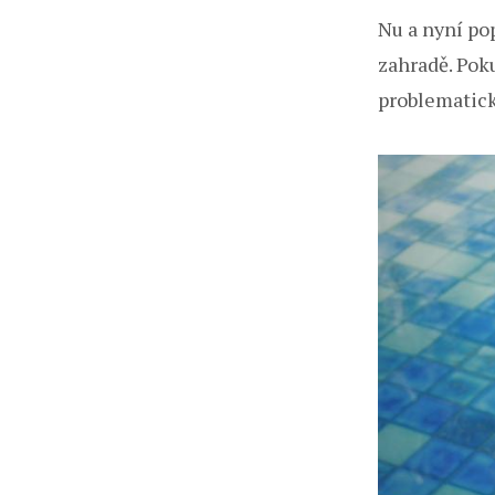
Nu a nyní po
zahradě. Poku
problematické