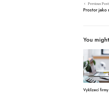
Post naviga
Previous Post
Prostor jako
You might 
Vyklízecí firmy