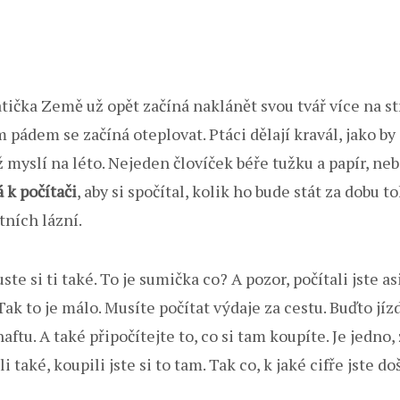
tička Země už opět začíná naklánět svou tvář více na s
m pádem se začíná oteplovat. Ptáci dělají kravál, jako by 
již myslí na léto. Nejeden človíček béře tužku a papír, ne
 k počítači
, aby si spočítal, kolik ho bude stát za dobu 
tních lázní.
ste si ti také. To je sumička co? A pozor, počítali jste as
ak to je málo. Musíte počítat výdaje za cestu. Buďto jí
naftu. A také připočítejte to, co si tam koupíte. Je jedno
i také, koupili jste si to tam. Tak co, k jaké cifře jste do