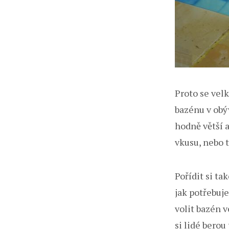
Proto se velk
bazénu v obý
hodně větší a
vkusu, nebo 
Pořídit si ta
jak potřebuje
volit bazén v
si lidé bero