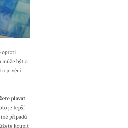
 oproti
u může být o
To je věcí
ete plavat
,
oto je lepší
šině případů
můžete koupit