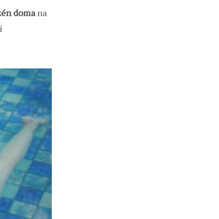
zén doma
na
i