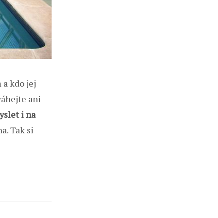
a kdo jej
váhejte ani
slet i na
a. Tak si