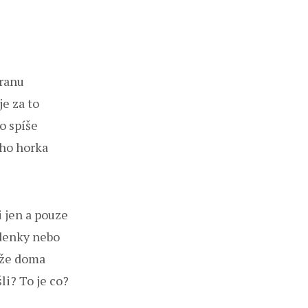
tranu
je za to
bo spíše
toho horka
i jen a pouze
zdenky nebo
, že doma
šli? To je co?