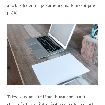
a to každodenní upozornění emailem o přijaté
poště.
Takže si nemusíte lámat hlavu anebo mít
strach, že byste třeba nějakou emailovou poštu