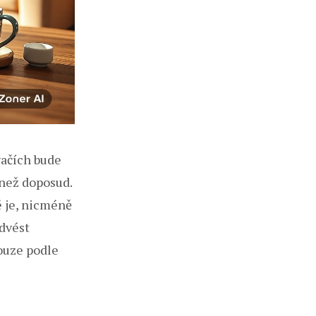
vačích bude
 než doposud.
é je, nicméně
odvést
pouze podle