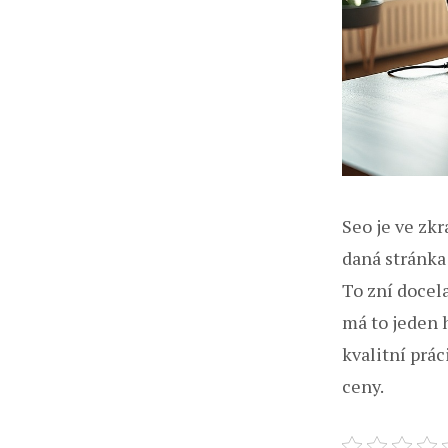
Seo je ve zkr
daná stránka
To zní docela
má to jeden 
kvalitní prác
ceny.