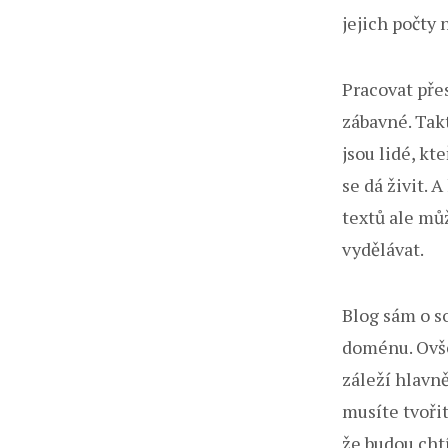
jejich počty 
Pracovat přes
zábavné. Takt
jsou lidé, kt
se dá živit. 
textů ale můž
vydělávat.
Blog sám o so
doménu. Ovše
záleží hlavně
musíte tvořit
že budou cht