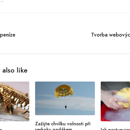
tion
 peníze
Tvorba webových
also like
Zažijte chvilku volnosti při
seskoku padákem
a
Jak postupuje