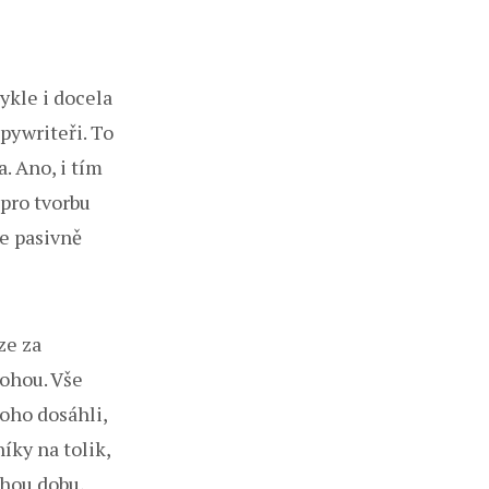
ykle i docela
opywriteři. To
a. Ano, i tím
 pro tvorbu
že pasivně
ze za
ohou. Vše
toho dosáhli,
íky na tolik,
uhou dobu,