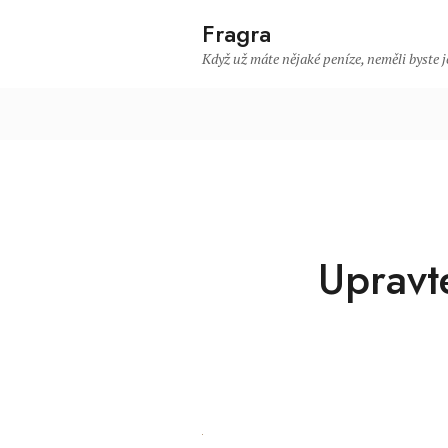
Fragra
Když už máte nějaké peníze, neměli byste je
Upravt