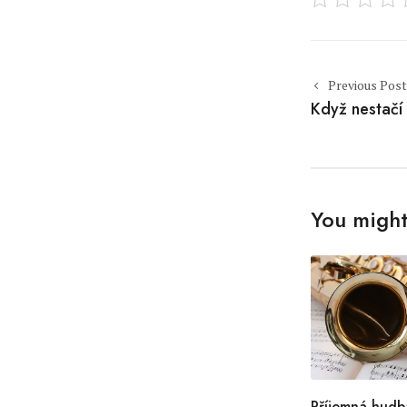
Post naviga
Previous Post
Když nestačí
You might 
Příjemná hudb