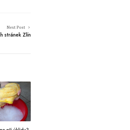
Next Post
 stránek Zlín
me při úklidu?