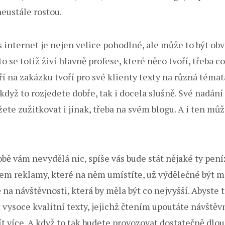
neustále rostou.
 internet je nejen velice pohodlné, ale může to být obv
o se totiž živí hlavně profese, které něco tvoří, třeba c
eří na zakázku tvoří pro své klienty texty na různá témat
A když to rozjedete dobře, tak i docela slušně. Své nadání
ete zužitkovat i jinak, třeba na svém blogu. A i ten mů
bě vám nevydělá nic, spíše vás bude stát nějaké ty pení
m reklamy, které na něm umístíte, už výdělečné být m
 na návštěvnosti, která by měla být co nejvyšší. Abyste 
 vysoce kvalitní texty, jejichž čtením upoutáte návštěvn
ít více. A když to tak budete provozovat dostatečně dlo