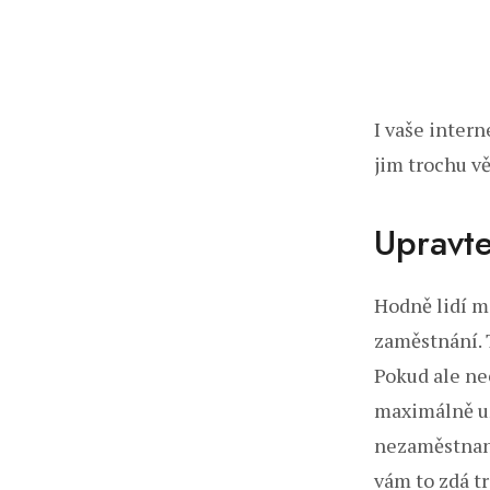
I vaše intern
jim trochu v
Upravte
Hodně lidí má
zaměstnání. 
Pokud ale ne
maximálně už
nezaměstnaný
vám to zdá tr