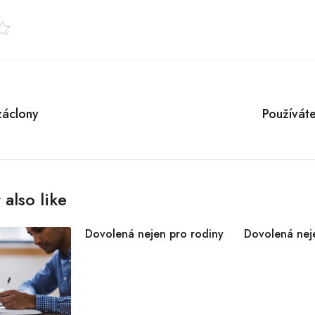
tion
záclony
Používát
also like
Dovolená nejen pro rodiny
Dovolená nej