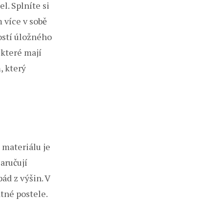
l. Splníte si
 více v sobě
ností úložného
 které mají
, který
a materiálu je
aručují
ád z výšin. V
tné postele.