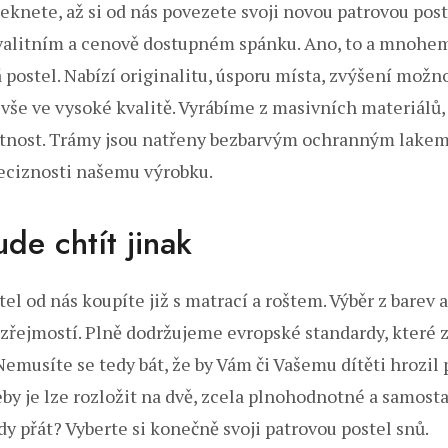
řeknete, až si od nás povezete svoji novou patrovou poste
kvalitním a cenově dostupném spánku. Ano, to a mnohem
 postel
. Nabízí originalitu, úsporu místa, zvýšení mož
 vše ve vysoké kvalitě. Vyrábíme z masivních materiálů,
tnost. Trámy jsou natřeny bezbarvým ochranným lakem
eciznosti našemu výrobku.
de chtít jinak
el od nás koupíte již s matrací a roštem. Výběr z barev 
zřejmostí. Plně dodržujeme evropské standardy, které z
emusíte se tedy bát, že by Vám či Vašemu dítěti hrozil p
by je lze rozložit na dvě, zcela plnohodnotné a samosta
dy přát? Vyberte si konečně svoji patrovou postel snů.