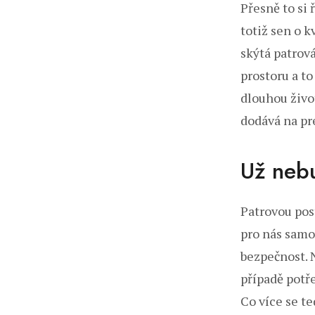
Přesně to si 
totiž sen o 
skýtá
patrová
prostoru a to
dlouhou živo
dodává na pr
Už nebu
Patrovou post
pro nás samo
bezpečnost. N
případě potře
Co více se te