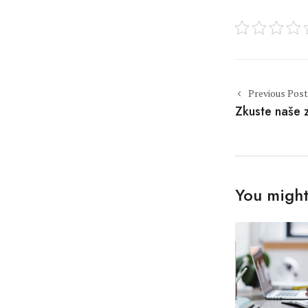
Post naviga
Previous Post
Zkuste naše 
You might 