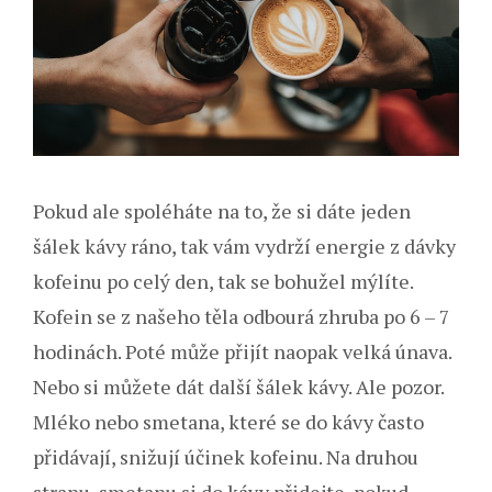
Pokud ale spoléháte na to, že si dáte jeden
šálek kávy ráno, tak vám vydrží energie z dávky
kofeinu po celý den, tak se bohužel mýlíte.
Kofein se z našeho těla odbourá zhruba po 6 – 7
hodinách. Poté může přijít naopak velká únava.
Nebo si můžete dát další šálek kávy. Ale pozor.
Mléko nebo smetana, které se do kávy často
přidávají, snižují účinek kofeinu. Na druhou
stranu, smetanu si do kávy přidejte, pokud