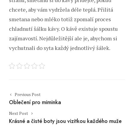
chcete, aby vám vydržela déle teplá. Přilitá
smetana nebo mléko totiž zpomalí proces
chladnutí šálku kávy. O kávě existuje spoustu
zajímavostí. Nejdůležitější ale je, abychom si
vychutnali do syta každý jednotlivý šálek.
Post navigation
Previous Post
Oblečení pro miminka
Next Post
Krásné a čisté boty jsou vizitkou každého muže